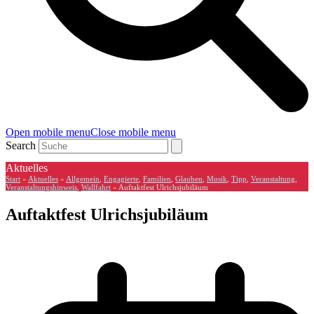
Open mobile menu
Close mobile menu
Search
Aktuelles
Start
»
Aktuelles
»
Allgemein
,
Engagierte
,
Familien
,
Glauben
,
Musik
,
Tipp
,
Veranstaltung
,
Veranstaltungshinweis
,
Wallfahrt
»
Auftaktfest Ulrichsjubiläum
Auftaktfest Ulrichsjubiläum