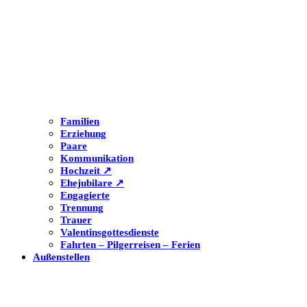
Familien
Erziehung
Paare
Kommunikation
Hochzeit ↗
Ehejubilare ↗
Engagierte
Trennung
Trauer
Valentinsgottesdienste
Fahrten – Pilgerreisen – Ferien
Außenstellen