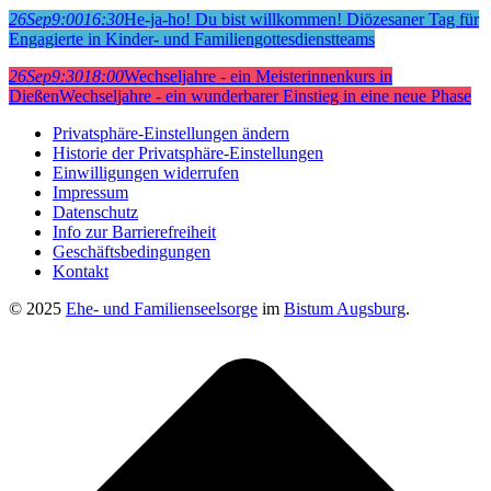
26
Sep
9:00
16:30
He-ja-ho! Du bist willkommen! Diözesaner Tag für
Engagierte in Kinder- und Familiengottesdienstteams
26
Sep
9:30
18:00
Wechseljahre - ein Meisterinnenkurs in
Dießen
Wechseljahre - ein wunderbarer Einstieg in eine neue Phase
Privatsphäre-Einstellungen ändern
Historie der Privatsphäre-Einstellungen
Einwilligungen widerrufen
Impressum
Datenschutz
Info zur Barrierefreiheit
Geschäftsbedingungen
Kontakt
© 2025
Ehe- und Familienseelsorge
im
Bistum Augsburg
.