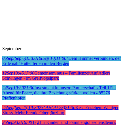
September
06
Sep
(Sep 6)
15:00
10
(Sep 10)
11:00
"Dem Himmel verbunden, der
Erde nah"
Hüttenferien in den Bergen
12
Sep
13:45
17:00
Gemeinsam raus – Familienzeit
Auf Adlers
Schwingen - im Greifvogelpark
24
Sep
19:30
21:00
Investment in unsere Partnerschaft - Teil 1
Ein
Abend für Paare, die ihre Beziehung stärken wollen - 85276
Pfaffenhofen
25
Sep
(Sep 25)
19:30
23
Okt
(Okt 23)
21:30
Kess Erziehen: Weniger
Stress. Mehr Freude.
Obergünzburg
26
Sep
9:00
16:00
Tag für Kinder- und Familiengottesdienstteams