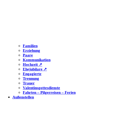
Familien
Erziehung
Paare
Kommunikation
Hochzeit ↗
Ehejubilare ↗
Engagierte
Trennung
Trauer
Valentinsgottesdienste
Fahrten – Pilgerreisen – Ferien
Außenstellen