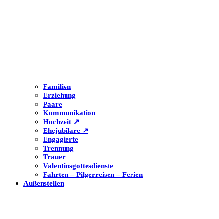
Familien
Erziehung
Paare
Kommunikation
Hochzeit ↗
Ehejubilare ↗
Engagierte
Trennung
Trauer
Valentinsgottesdienste
Fahrten – Pilgerreisen – Ferien
Außenstellen