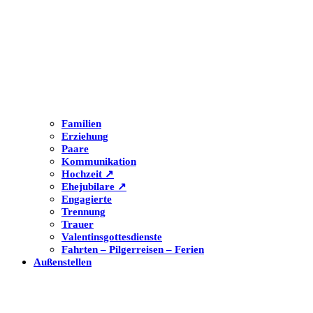
Familien
Erziehung
Paare
Kommunikation
Hochzeit ↗
Ehejubilare ↗
Engagierte
Trennung
Trauer
Valentinsgottesdienste
Fahrten – Pilgerreisen – Ferien
Außenstellen