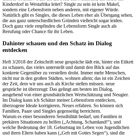
Kinderdorf in Westafrika leitet? Single zu sein ist kein Makel,
sondern eine Lebensform neben anderen, mit eigener Würde.
Natürlich gibt es Singles, die dieses Leben eher als Übergang sehen,
die aus ganz unterschiedlichen Gründen vielleicht sogar leiden.
Doch ganz viele empfinden die Lebensform Single auch als
Berufung oder Chance für ihr Leben.
Dahinter schauen und den Schatz im Dialog
entdecken
Heft 3/2018 der Zeitschrift neue gespräche lädt ein, hinter ein Etikett
zu schauen, das vieles unterstellt und damit den Blick auf das
konkrete Gegenüber zu verstellen droht. Immer mehr Menschen,
nicht nur in den großen Städten, wohnen allein; das ist ein Zeichen
der Zeit, dem wir uns auch als Kirche stellen müssen. neue
gespräche ist überzeugt: Das gelingt am besten im Dialog,
ausgehend von einer grundsätzlichen Wertschätzung und Neugier.
Im Dialog kann ich Schätze meiner Lebensform entdecken,
überzogene Ideale korrigieren, Neues erfahren. So können sich
Familien, Paare und Singles gegenseitig bereichern.
Warum es einer besonderen Sensibilität bedarf, um Familien in
prekären Situationen zu helfen („Achtung, Schamland!“), und
welche Bedeutung der 18. Geburtstag im Leben von Jugendlichen
und ihren Eltern haben kann („Geh mit Gottes Segen“), sind die