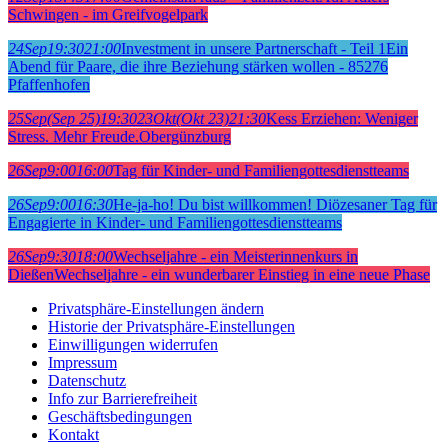
Schwingen - im Greifvogelpark
24
Sep
19:30
21:00
Investment in unsere Partnerschaft - Teil 1
Ein
Abend für Paare, die ihre Beziehung stärken wollen - 85276
Pfaffenhofen
25
Sep
(Sep 25)
19:30
23
Okt
(Okt 23)
21:30
Kess Erziehen: Weniger
Stress. Mehr Freude.
Obergünzburg
26
Sep
9:00
16:00
Tag für Kinder- und Familiengottesdienstteams
26
Sep
9:00
16:30
He-ja-ho! Du bist willkommen! Diözesaner Tag für
Engagierte in Kinder- und Familiengottesdienstteams
26
Sep
9:30
18:00
Wechseljahre - ein Meisterinnenkurs in
Dießen
Wechseljahre - ein wunderbarer Einstieg in eine neue Phase
Privatsphäre-Einstellungen ändern
Historie der Privatsphäre-Einstellungen
Einwilligungen widerrufen
Impressum
Datenschutz
Info zur Barrierefreiheit
Geschäftsbedingungen
Kontakt