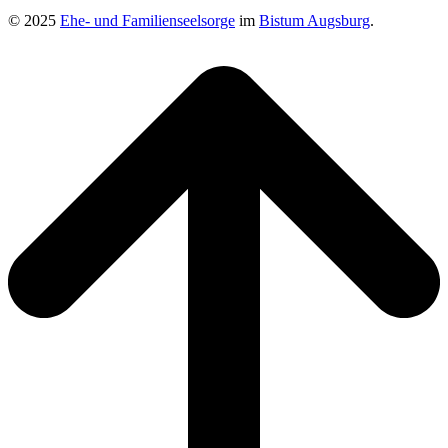
© 2025
Ehe- und Familienseelsorge
im
Bistum Augsburg
.