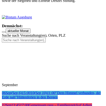
sowie der Siegfried und Elfriede Denzel Stiftung.
Demnächst:
aktueller Monat
Suche nach Veranstaltung(en), Orten, PLZ
September
06
Sep
(Sep 6)
15:00
10
(Sep 10)
11:00
"Dem Himmel verbunden, der
Erde nah"
Hüttenferien in den Bergen
12
Sep
13:45
17:00
Gemeinsam raus – Familienzeit
Auf Adlers