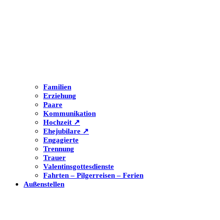
Familien
Erziehung
Paare
Kommunikation
Hochzeit ↗
Ehejubilare ↗
Engagierte
Trennung
Trauer
Valentinsgottesdienste
Fahrten – Pilgerreisen – Ferien
Außenstellen