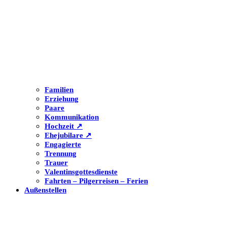
Familien
Erziehung
Paare
Kommunikation
Hochzeit ↗
Ehejubilare ↗
Engagierte
Trennung
Trauer
Valentinsgottesdienste
Fahrten – Pilgerreisen – Ferien
Außenstellen