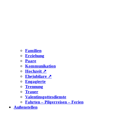
Familien
Erziehung
Paare
Kommunikation
Hochzeit ↗
Ehejubilare ↗
Engagierte
Trennung
Trauer
Valentinsgottesdienste
Fahrten – Pilgerreisen – Ferien
Außenstellen