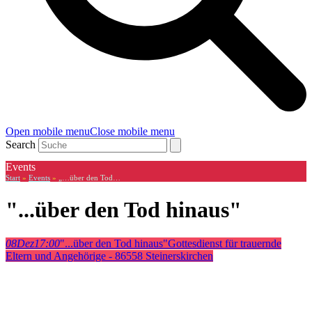
Open mobile menu
Close mobile menu
Search
Events
Start
»
Events
»
„…über den Tod…
"...über den Tod hinaus"
08
Dez
17:00
"...über den Tod hinaus"
Gottesdienst für trauernde
Eltern und Angehörige - 86558 Steinerskirchen