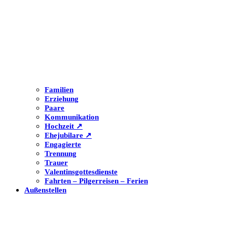
Familien
Erziehung
Paare
Kommunikation
Hochzeit ↗
Ehejubilare ↗
Engagierte
Trennung
Trauer
Valentinsgottesdienste
Fahrten – Pilgerreisen – Ferien
Außenstellen