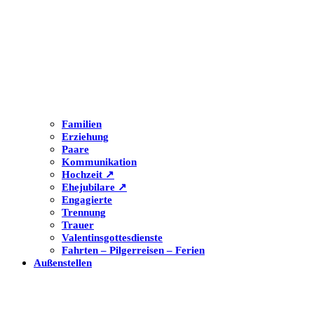
Familien
Erziehung
Paare
Kommunikation
Hochzeit ↗
Ehejubilare ↗
Engagierte
Trennung
Trauer
Valentinsgottesdienste
Fahrten – Pilgerreisen – Ferien
Außenstellen